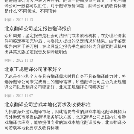
题是翻译公司客户最为关注的。翻译一份高质量的译文，正规的翻
译公司一般都可以胜任。对于翻译报价问题，翻译公司的收费标准
是什么?不同领域、不同语种
时间： 2022-11-13
北京翻译公司鉴定报告翻译报价
众所周知，鉴定报告是社会司法部门或者质检机构，在办理经济案
件和鉴定事项完毕后，向委托方提出的坚定情况和结果。由于鉴定
报告内容千差万别，在出具鉴定报告书之前部分内容需要翻译机构
出具英文版鉴定报告及翻译证明函
时间： 2022-11-13
北京正规翻译公司哪家好？
无论是企业和个人在具有翻译需求时且自身不具备翻译能力时，将
选择翻译公司来完成自己的翻译需求，所选翻译公司是否为正规翻
译公司以及翻译公司哪家好，北京正规翻译公司哪家好？
时间： 2022-11-07
北京翻译公司游戏本地化要求及收费标准
为拓展海外游戏翻译市场，因此需要专业的游戏本地化翻译机构为
海外游戏市场提供翻译服务解决方案，北京翻译公司是国内知名游
戏翻译供应商，能够提供专业的游戏本地化翻译服务，北京翻译公
司游戏本地化要求及收费标准