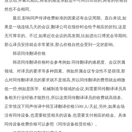
业活动,开幕式相比,两者的难度系数是不可同日而语的,两者的价格自
然也不会相同。
最后,影响同声传译收费标准的因素还有会议周期。直白来说,如
果是一场连续几天的会议,翻译公司在报价时会给予相应的折扣,这是
无可厚非的。不过,如果赶在会议的高发期,比如进出口博览会等期间,
那么译员安排就会非常紧张,那么价格自然会受到一定的影响。
韩语同传翻译价格
韩语同传翻译价格时会参考例如:同传翻译的难易度、会议所属
领域、对译员的要求等多种因素。例如所属会议专业性不是很强,那
么对同传翻译译员的要求就不是很高,所以同传翻译的费用就会稍微
低一些;例如是医学、机械制造等领域的会议,则需要同传翻译译员具
备相关行业经验才能胜任,所以这类同传翻译译员的收费就高很多。
正常情况下同声传译中韩互译翻译价格5500/人/天起,另外,如果会场
没有同传设备,也需要租赁相关的设备,也需要支付相应的租金。具体
同传设备收费价格可以参照《同传设备租赁价格》。