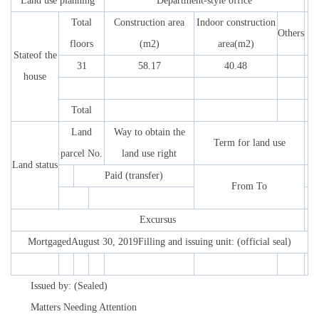
Land use planning
Department-style office
Total
Construction area
Indoor construction
Others
floors
(m2)
area(m2)
Stateof the
31
58.17
40.48
house
Total
Land
Way to obtain the
Term for land use
parcel No.
land use right
Land status
Paid (transfer)
From To
Excursus
MortgagedAugust 30, 2019Filling and issuing unit: (official seal)
Issued by: (Sealed)
Matters Needing Attention