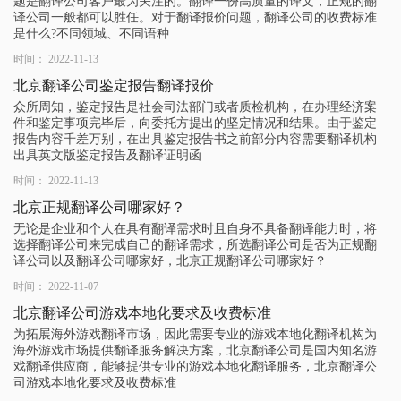
题是翻译公司客户最为关注的。翻译一份高质量的译文，正规的翻
译公司一般都可以胜任。对于翻译报价问题，翻译公司的收费标准
是什么?不同领域、不同语种
时间： 2022-11-13
北京翻译公司鉴定报告翻译报价
众所周知，鉴定报告是社会司法部门或者质检机构，在办理经济案
件和鉴定事项完毕后，向委托方提出的坚定情况和结果。由于鉴定
报告内容千差万别，在出具鉴定报告书之前部分内容需要翻译机构
出具英文版鉴定报告及翻译证明函
时间： 2022-11-13
北京正规翻译公司哪家好？
无论是企业和个人在具有翻译需求时且自身不具备翻译能力时，将
选择翻译公司来完成自己的翻译需求，所选翻译公司是否为正规翻
译公司以及翻译公司哪家好，北京正规翻译公司哪家好？
时间： 2022-11-07
北京翻译公司游戏本地化要求及收费标准
为拓展海外游戏翻译市场，因此需要专业的游戏本地化翻译机构为
海外游戏市场提供翻译服务解决方案，北京翻译公司是国内知名游
戏翻译供应商，能够提供专业的游戏本地化翻译服务，北京翻译公
司游戏本地化要求及收费标准